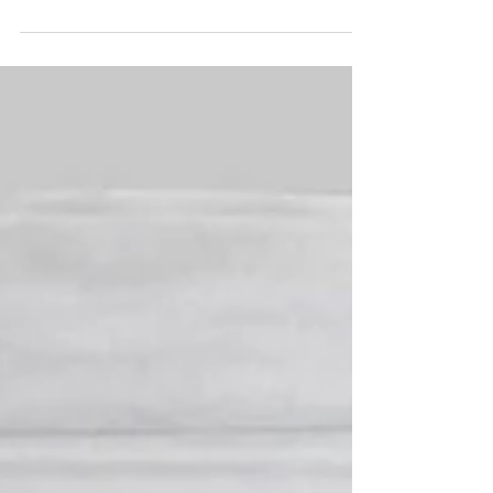
XLI JORNADAS DE TEATRO DEL SIGLO DE
ORO DE ALMERÍA - 6 de mayo. Con esta
obra maestra del artista Juan Enrique
Moya se anuncia que en muy...