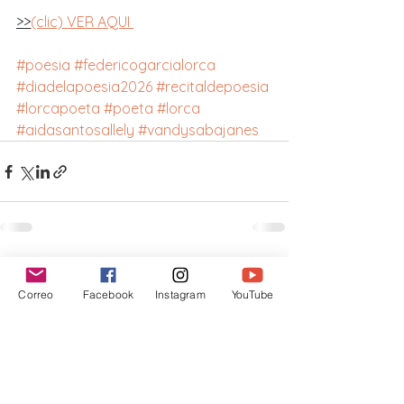
>>
(clic) VER AQUI 
#poesia
#federicogarcialorca
#diadelapoesia2026
#recitaldepoesia
#lorcapoeta
#poeta
#lorca
#aidasantosallely
#vandysabajanes
Ver todo
Entradas recientes
Correo
Facebook
Instagram
YouTube