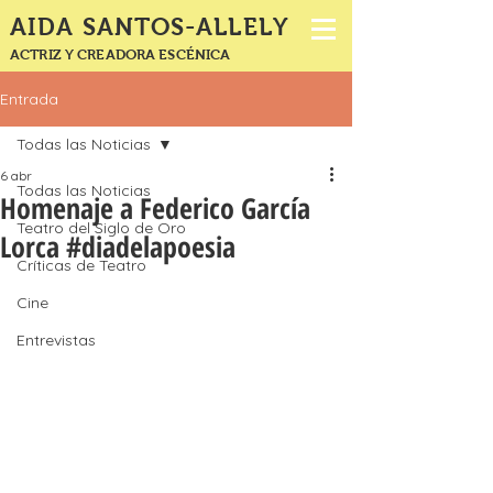
AIDA SANTOS-ALLELY
ACTRIZ Y CREADORA ESCÉNICA
Entrada
Todas las Noticias
6 abr
Todas las Noticias
Homenaje a Federico García
Teatro del Siglo de Oro
Lorca #diadelapoesia
Críticas de Teatro
Cine
Entrevistas